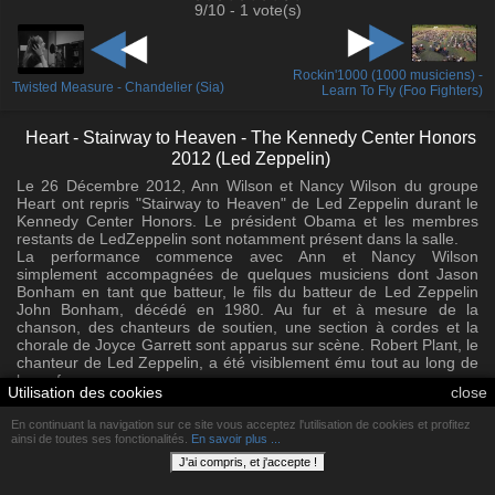
9/10 - 1 vote(s)
Rockin'1000 (1000 musiciens) -
Twisted Measure - Chandelier (Sia)
Learn To Fly (Foo Fighters)
Heart - Stairway to Heaven - The Kennedy Center Honors
2012 (Led Zeppelin)
Le 26 Décembre 2012, Ann Wilson et Nancy Wilson du groupe
Heart ont repris "Stairway to Heaven" de Led Zeppelin durant le
Kennedy Center Honors. Le président Obama et les membres
restants de LedZeppelin sont notamment présent dans la salle.
La performance commence avec Ann et Nancy Wilson
simplement accompagnées de quelques musiciens dont Jason
Bonham en tant que batteur, le fils du batteur de Led Zeppelin
John Bonham, décédé en 1980. Au fur et à mesure de la
chanson, des chanteurs de soutien, une section à cordes et la
chorale de Joyce Garrett sont apparus sur scène. Robert Plant, le
chanteur de Led Zeppelin, a été visiblement ému tout au long de
la performance.
Utilisation des cookies
close
Il s'agit certainement de l'une des plus belles et émouvantes
reprises de "Stairway to Heaven".
En continuant la navigation sur ce site vous acceptez l'utilisation de cookies et profitez
ainsi de toutes ses fonctionalités.
En savoir plus ...
J'ai compris, et j'accepte !