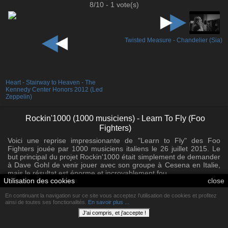
8/10 - 1 vote(s)
Twisted Measure - Chandelier (Sia)
Heart - Stairway to Heaven - The
Kennedy Center Honors 2012 (Led
Zeppelin)
Rockin'1000 (1000 musiciens) - Learn To Fly (Foo
Fighters)
Voici une reprise impressionante de "Learn to Fly" des Foo
Fighters jouée par 1000 musiciens italiens le 26 juillet 2015. Le
but principal du projet Rockin'1000 était simplement de demander
à Dave Gohl de venir jouer avec son groupe à Cesena en Italie,
mais le résultat est énorme et incroyablement fou.
Utilisation des cookies
close
La performance a été dirigée par Anita Rivaroli and Alberto
En continuant la navigation sur ce site vous acceptez l'utilisation de cookies et profitez
Viavattene sur une idée originale de Fabio Zaffagnini, créateur de
ainsi de toutes ses fonctionalités.
En savoir plus ...
Rockin'1000.
J'ai compris, et j'accepte !
Plus d'info sur : http://www.rockin1000.com